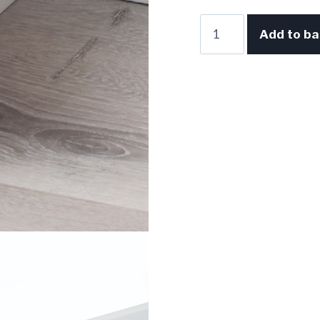
ZÓCALO
Add to ba
CANTO
RECTO
80MM
LACADO
BLANCO
quantity