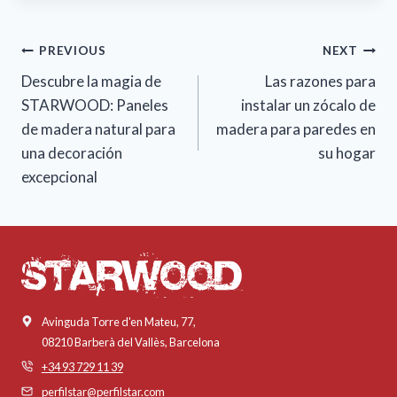
Post
PREVIOUS
NEXT
navigation
Descubre la magia de
Las razones para
STARWOOD: Paneles
instalar un zócalo de
de madera natural para
madera para paredes en
una decoración
su hogar
excepcional
Avinguda Torre d'en Mateu, 77,
08210 Barberà del Vallès, Barcelona
+34 93 729 11 39
perfilstar@perfilstar.com