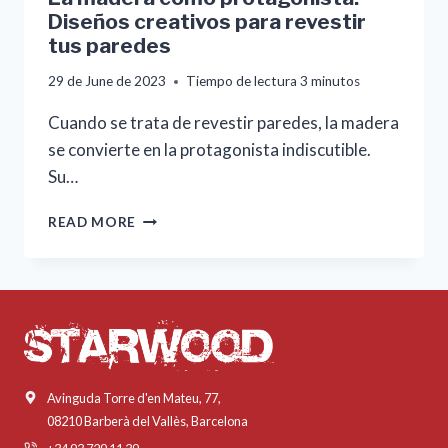
Diseños creativos para revestir
tus paredes
29 de June de 2023
Tiempo de lectura
3
minutos
Cuando se trata de revestir paredes, la madera
se convierte en la protagonista indiscutible.
Su…
LA
READ MORE
MADERA
COMO
PROTAGONISTA:
DISEÑOS
CREATIVOS
PARA
REVESTIR
TUS
Avinguda Torre d'en Mateu, 77,
PAREDES
08210 Barberà del Vallès, Barcelona