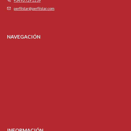
+34 93 729 11 39
perfilstar@perfilstar.com
NAVEGACIÓN
Inicio
Tienda
Inspiración
Tutoriales
Mi cuenta
Contacto
INFORMACIÓN