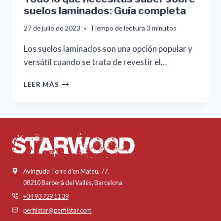
suelos laminados: Guía completa
27 de julio de 2023
Tiempo de lectura
3
minutos
Los suelos laminados son una opción popular y
versátil cuando se trata de revestir el…
TODO
LEER MÁS
LO
QUE
NECESITAS
SABER
SOBRE
SUELOS
LAMINADOS:
GUÍA
Avinguda Torre d'en Mateu, 77,
COMPLETA
08210 Barberà del Vallès, Barcelona
+34 93 729 11 39
perfilstar@perfilstar.com