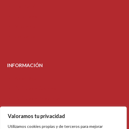
Inspiración
Tutoriales
Mi cuenta
Contacto
INFORMACIÓN
Aviso legal
Política de Cookies
Política de Privacidad
Accesibilidad
Valoramos tu privacidad
Mapa del sitio
Utilizamos cookies propias y de terceros para mejorar