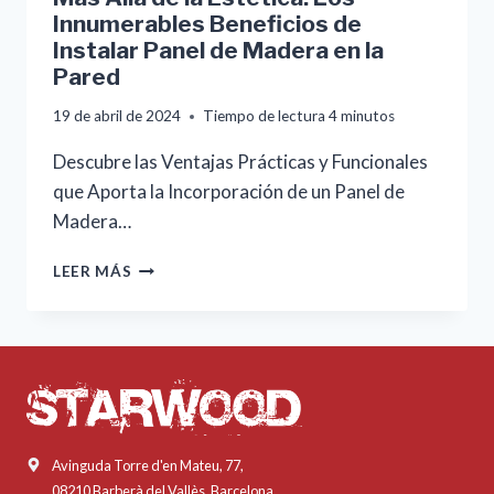
Innumerables Beneficios de
Instalar Panel de Madera en la
Pared
19 de abril de 2024
Tiempo de lectura
4
minutos
Descubre las Ventajas Prácticas y Funcionales
que Aporta la Incorporación de un Panel de
Madera…
MÁS
LEER MÁS
ALLÁ
DE
LA
ESTÉTICA:
LOS
INNUMERABLES
BENEFICIOS
DE
Avinguda Torre d'en Mateu, 77,
INSTALAR
08210 Barberà del Vallès, Barcelona