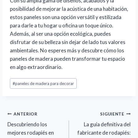
Con su amplia gama de diseños, acabados y la
posibilidad de mejorar la acústica de una habitación,
estos paneles son una opción versátil y estilizada
para darle a tu hogar u oficina un toque único.
Además, al ser una opción ecológica, puedes
disfrutar de su belleza sin dejar de lado tus valores
ambientales. No esperes más y descubre cómo los
paneles de madera pueden transformar tu espacio
en algo extraordinario.
Etiquetas
#
paneles de madera para decorar
de
la
entrada:
Navegación
ANTERIOR
SIGUIENTE
de
Descubriendo los
La guía definitiva del
entradas
mejores rodapiés en
fabricante de rodapiés: