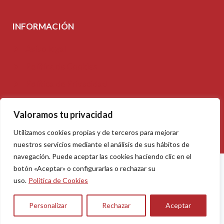
INFORMACIÓN
Aviso legal
Política de Cookies
Política de Privacidad
Accesibilidad
Valoramos tu privacidad
Mapa del sitio
Utilizamos cookies propias y de terceros para mejorar
nuestros servicios mediante el análisis de sus hábitos de
navegación. Puede aceptar las cookies haciendo clic en el
botón «Aceptar» o configurarlas o rechazar su
uso.
Política de Cookies
© 2026 Starwood Panel, by
Online Vallés
Personalizar
Rechazar
Aceptar