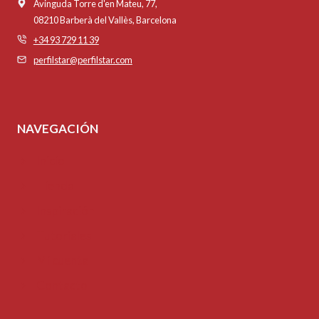
Avinguda Torre d'en Mateu, 77,
08210 Barberà del Vallès, Barcelona
+34 93 729 11 39
perfilstar@perfilstar.com
NAVEGACIÓN
Inicio
Tienda
Inspiración
Tutoriales
Mi cuenta
Contacto