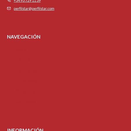
+34 93 729 11 39
perfilstar@perfilstar.com
NAVEGACIÓN
Inicio
Tienda
Inspiración
Tutoriales
Mi cuenta
Contacto
INFORMACIÓN