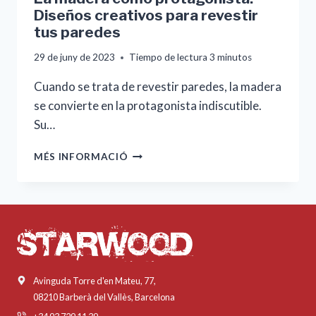
Diseños creativos para revestir
tus paredes
29 de juny de 2023
Tiempo de lectura
3
minutos
Cuando se trata de revestir paredes, la madera
se convierte en la protagonista indiscutible.
Su…
LA
MÉS INFORMACIÓ
MADERA
COMO
PROTAGONISTA:
DISEÑOS
CREATIVOS
PARA
REVESTIR
TUS
Avinguda Torre d'en Mateu, 77,
PAREDES
08210 Barberà del Vallès, Barcelona