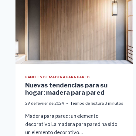
PARED:
INSPIRACIÓN
PARA
UTILIZAR
ZÓCALOS
COMO
ELEMENTO
DECORATIVO
PANELES DE MADERA PARA PARED
Nuevas tendencias para su
hogar: madera para pared
29 de février de 2024
Tiempo de lectura
3
minutos
Madera para pared: un elemento
decorativo La madera para pared ha sido
un elemento decorativo…