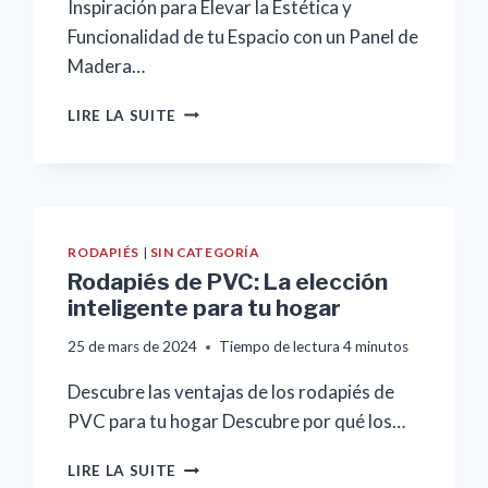
Inspiración para Elevar la Estética y
Funcionalidad de tu Espacio con un Panel de
Madera…
TRANSFORMA
LIRE LA SUITE
TU
HOGAR
CON
ESTILO:
CINCO
CREATIVAS
RODAPIÉS
|
SIN CATEGORÍA
IDEAS
Rodapiés de PVC: La elección
PARA
inteligente para tu hogar
AÑADIR
UN
25 de mars de 2024
Tiempo de lectura
4
minutos
PANEL
DE
Descubre las ventajas de los rodapiés de
MADERA
PVC para tu hogar Descubre por qué los…
A
TUS
RODAPIÉS
LIRE LA SUITE
PAREDES
DE