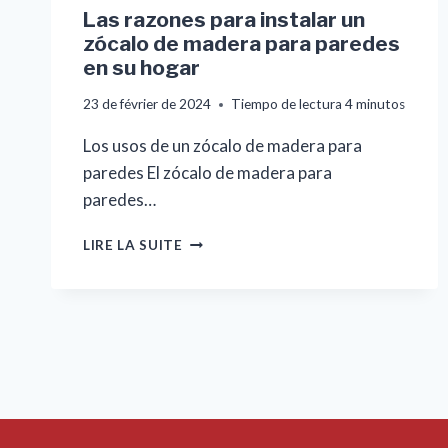
Las razones para instalar un
zócalo de madera para paredes
en su hogar
23 de février de 2024
Tiempo de lectura
4
minutos
Los usos de un zócalo de madera para
paredes El zócalo de madera para
paredes…
LAS
LIRE LA SUITE
RAZONES
PARA
INSTALAR
UN
ZÓCALO
DE
MADERA
PARA
PAREDES