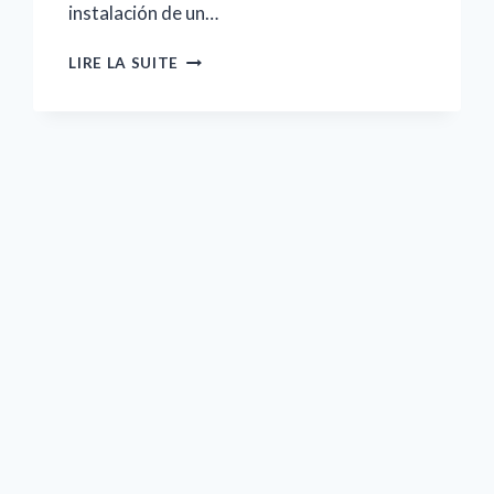
instalación de un…
LOS
LIRE LA SUITE
BENEFICIOS
ESTÉTICOS
DE
LA
INSTALACIÓN
DE
UN
PANEL
DE
MADERA
PARA
PARED