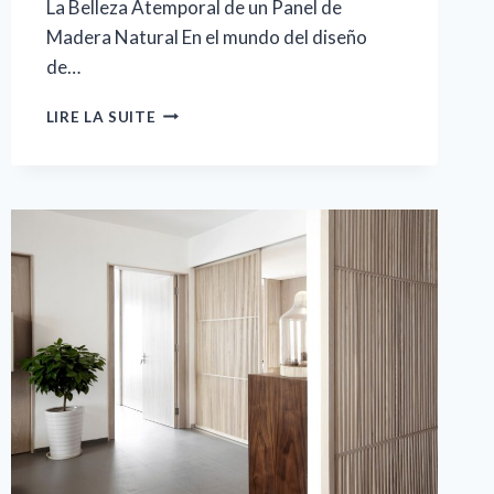
La Belleza Atemporal de un Panel de
Madera Natural En el mundo del diseño
de…
ELEVA
LIRE LA SUITE
TU
ESPACIO
CON
ELEGANCIA:
LOS
IMPACTANTES
BENEFICIOS
ESTÉTICOS
DE
AÑADIR
UN
PANEL
DE
MADERA
NATURAL