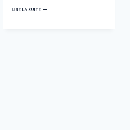
ASÍ
LIRE LA SUITE
PUEDES
IDENTIFICAR
A
UN
BUEN
FABRICANTE
DE
RODAPIÉS