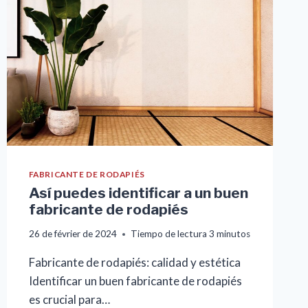
PARED
EN
EL
DISEÑO
DE
INTERIORES
FABRICANTE DE RODAPIÉS
Así puedes identificar a un buen
fabricante de rodapiés
26 de février de 2024
Tiempo de lectura
3
minutos
Fabricante de rodapiés: calidad y estética
Identificar un buen fabricante de rodapiés
es crucial para…