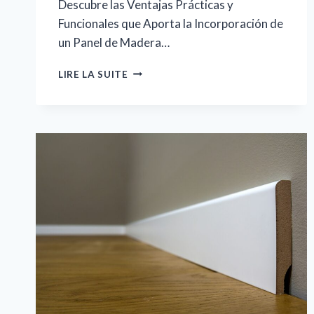
Descubre las Ventajas Prácticas y
Funcionales que Aporta la Incorporación de
un Panel de Madera…
MÁS
LIRE LA SUITE
ALLÁ
DE
LA
ESTÉTICA:
LOS
INNUMERABLES
BENEFICIOS
DE
INSTALAR
PANEL
DE
MADERA
EN
LA
PARED